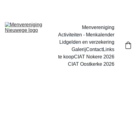
Dit is de nieuwe website van menvereniging nieuwege, vanaf 
heden vind je hier alle info terug.
Menvereniging
Activiteiten - Menkalender
Lidgelden en verzekering
Galerij
Contact
Links
te koop
CIAT Nokere 2026
CIAT Oostkerke 2026