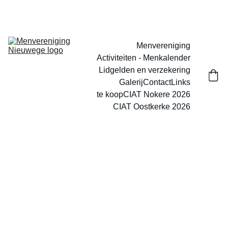
Dit is de nieuwe website van menvereniging nieuwege, vanaf 
heden vind je hier alle info terug.
Menvereniging
Activiteiten - Menkalender
Lidgelden en verzekering
Galerij
Contact
Links
te koop
CIAT Nokere 2026
CIAT Oostkerke 2026
Email
Telefoon
berichtje